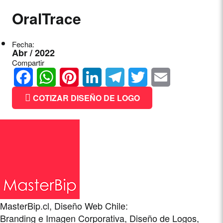
OralTrace
Fecha:
Abr / 2022
Compartir
Facebook
WhatsApp
Pinterest
LinkedIn
Telegram
Twitter
Email
COTIZAR DISEÑO DE LOGO
MasterBip.cl, Diseño Web Chile:
Branding e Imagen Corporativa, Diseño de Logos,