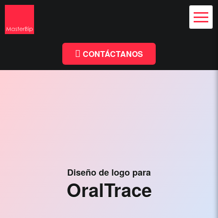
Diseño Web
y Branding
Chile
Diseño
Facebook
Linkedin
Web
Chile
CONTÁCTANOS
-
MasterBip.cl
Diseño
Web
Chile,
Paginas
Web,
Diseño de logo para
Especialistas
OralTrace
Wordpress,
Comercio