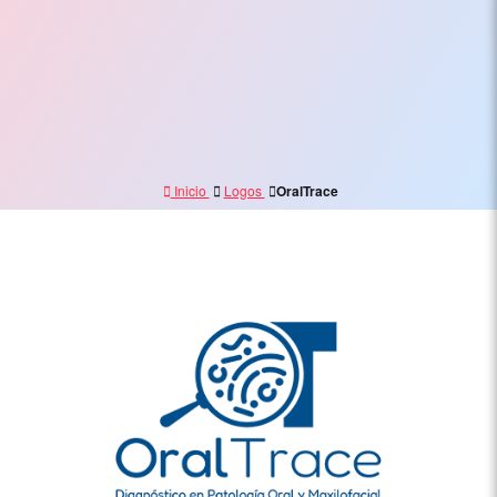
Electrónico,
Branding
y
Marketing
Digital
Inicio
Logos
OralTrace