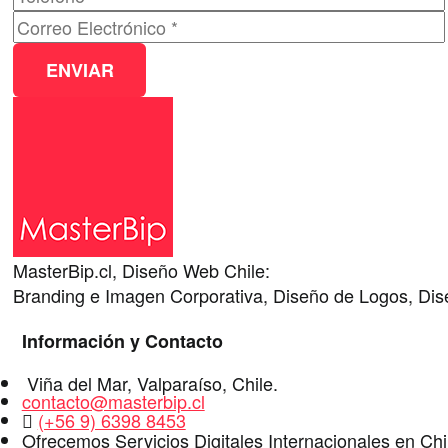
MasterBip.cl, Diseño Web Chile:
Branding e Imagen Corporativa, Diseño de Logos, Dise
Información y Contacto
Dirección
Viña del Mar
,
Valparaíso
,
Chile
.
E-
contacto@masterbip.cl
Mail
WhatsApp
(+56 9) 6398 8453
Ofrecemos Servicios Digitales Internacionales en Ch