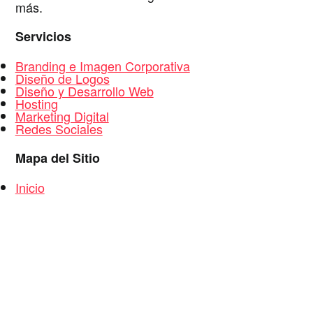
más.
Servicios
Branding e Imagen Corporativa
Diseño de Logos
Diseño y Desarrollo Web
Hosting
Marketing Digital
Redes Sociales
Mapa del Sitio
Inicio
Portafolios Diseño Web Chile
Logos, Branding e Imagen Corporativa
Servicios
Clientes
Quienes Somos
Contacto
Mapa del Sitio
Diseño y Desarrollo Web + Branding + Marketing D