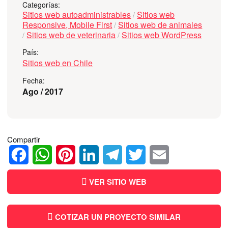
Categorías:
Sitios web autoadministrables
Sitios web
/
Responsive, Mobile First
Sitios web de animales
/
Sitios web de veterinaria
Sitios web WordPress
/
/
País:
Sitios web en Chile
Fecha:
Ago / 2017
Compartir
Facebook
WhatsApp
Pinterest
LinkedIn
Telegram
Twitter
Email
VER SITIO WEB
COTIZAR UN PROYECTO SIMILAR