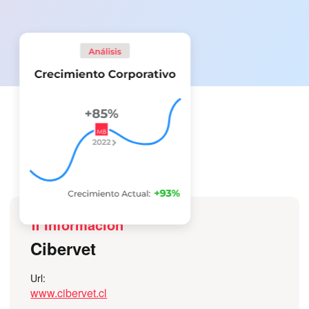
Información
Cibervet
Url:
www.cibervet.cl