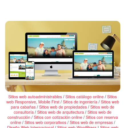
Sitios web autoadministrables
/
Sitios catálogo online
/
Sitios
web Responsive, Mobile First
/
Sitios de ingeniería
/
Sitios web
para cabañas
/
Sitios web de propiedades
/
Sitios web de
consultoría
/
Sitios web de arquitectura
/
Sitios web de
construcción
/
Sitios con cotización online
/
Sitios con reserva
online
/
Sitios web corporativos
/
Sitios web de empresas
/
Diseño Web Internacional
/
Sitios web WordPress
|
Sitios web