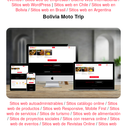
Sitios web WordPress
|
Sitios web en Chile
/
Sitios web en
Bolivia
/
Sitios web en Brasil
/
Sitios web en Argentina
Bolivia Moto Trip
Sitios web autoadministrables
/
Sitios catálogo online
/
Sitios
web de productos
/
Sitios web Responsive, Mobile First
/
Sitios
web de servicios
/
Sitios de turismo
/
Sitios web de alimentación
/
Sitios de proyectos sociales
/
Sitios con reserva online
/
Sitios
web de eventos
/
Sitios web de Revistas Online
/
Sitios web