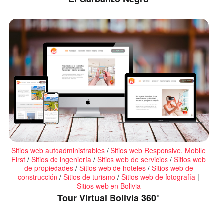
Sitios web autoadministrables
/
Sitios web Responsive, Mobile
First
/
Sitios de ingeniería
/
Sitios web de servicios
/
Sitios web
de propiedades
/
Sitios web de hoteles
/
Sitios web de
construcción
/
Sitios de turismo
/
Sitios web de fotografía
|
Sitios web en Bolivia
Tour Virtual Bolivia 360°