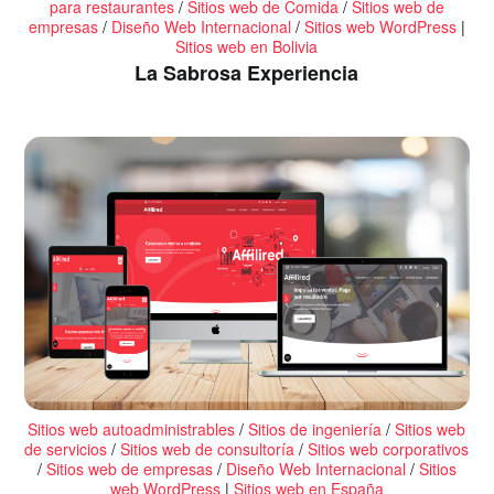
para restaurantes
/
Sitios web de Comida
/
Sitios web de
empresas
/
Diseño Web Internacional
/
Sitios web WordPress
|
Sitios web en Bolivia
La Sabrosa Experiencia
Sitios web autoadministrables
/
Sitios de ingeniería
/
Sitios web
de servicios
/
Sitios web de consultoría
/
Sitios web corporativos
/
Sitios web de empresas
/
Diseño Web Internacional
/
Sitios
web WordPress
|
Sitios web en España