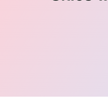
Digital