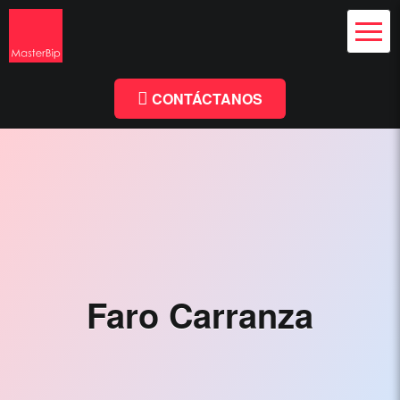
Diseño Web
y Branding
Chile
Diseño
Facebook
Linkedin
Web
Chile
CONTÁCTANOS
-
MasterBip.cl
Diseño
Web
Chile,
Paginas
Web,
Faro Carranza
Especialistas
Wordpress,
Comercio