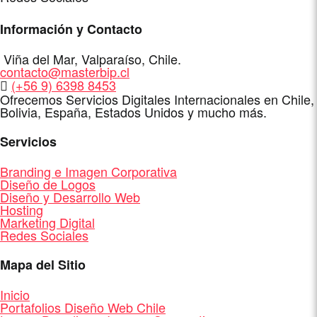
Información y Contacto
Dirección
Viña del Mar
,
Valparaíso
,
Chile
.
E-
contacto@masterbip.cl
Mail
WhatsApp
(+56 9) 6398 8453
Ofrecemos Servicios Digitales Internacionales en Chile,
Bolivia, España, Estados Unidos y mucho más.
Servicios
Branding e Imagen Corporativa
Diseño de Logos
Diseño y Desarrollo Web
Hosting
Marketing Digital
Redes Sociales
Mapa del Sitio
Inicio
Portafolios Diseño Web Chile