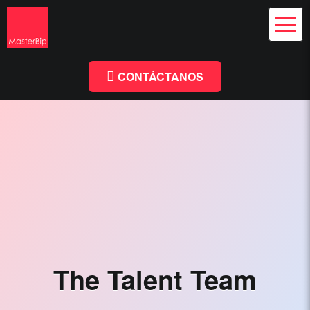
Diseño Web
y Branding
Chile
Diseño
Facebook
Linkedin
Web
Chile
CONTÁCTANOS
-
MasterBip.cl
Diseño
Web
Chile,
Paginas
Web,
Especialistas
The Talent Team
Wordpress,
Comercio