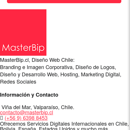
MasterBip.cl, Diseño Web Chile:
Branding e Imagen Corporativa, Diseño de Logos,
Diseño y Desarrollo Web, Hosting, Marketing Digital,
Redes Sociales
Información y Contacto
Dirección
Viña del Mar
,
Valparaíso
,
Chile
.
E-
contacto@masterbip.cl
Mail
WhatsApp
(+56 9) 6398 8453
Ofrecemos Servicios Digitales Internacionales en Chile,
Bolivia, España, Estados Unidos y mucho más.