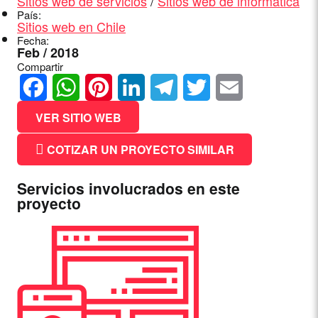
Sitios web de servicios
/
Sitios web de informática
País:
Sitios web en Chile
Fecha:
Feb / 2018
Compartir
Facebook
WhatsApp
Pinterest
LinkedIn
Telegram
Twitter
Email
VER SITIO WEB
COTIZAR UN PROYECTO SIMILAR
Servicios involucrados en este
proyecto