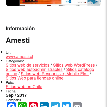
Información
Amesti
Url:
www.amesti.cl
Categorías:
Sitios web de servicios
/
Sitios web WordPress
/
Sitios web autoadministrables
/
Sitios catálogo
online
/
Sitios web Responsive, Mobile First
/
Sitios Web para tiendas online
País:
Sitios web en Chile
Fecha:
Sep / 2017
Compartir