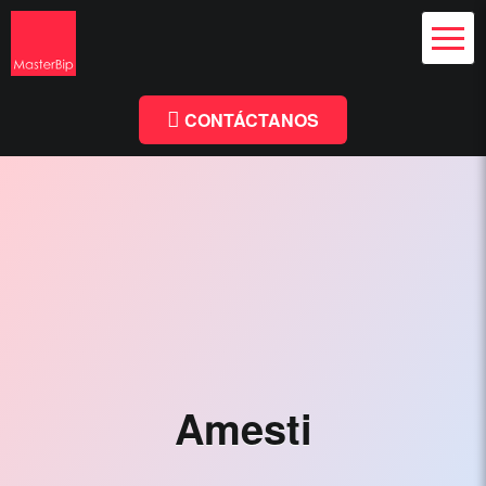
Diseño Web
y Branding
Chile
Diseño
Facebook
Linkedin
Web
Chile
CONTÁCTANOS
-
MasterBip.cl
Diseño
Web
Chile,
Paginas
Web,
Especialistas
Amesti
Wordpress,
Comercio