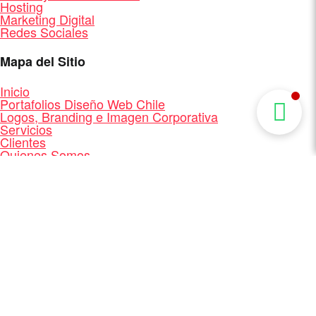
Hosting
Marketing Digital
Redes Sociales
Mapa del Sitio
Inicio
Portafolios Diseño Web Chile
Logos, Branding e Imagen Corporativa
Servicios
Clientes
Quienes Somos
Contacto
Mapa del Sitio
Diseño y Desarrollo Web + Branding + Marketing
Digital
Facebook
Linkedin
®
Diseño Web Chile - MasterBip.cl
2026 -
Todos los
derechos reservados.