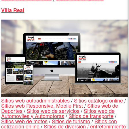
Villa Real
Sitios web autoadministrables
/
Sitios catálogo online
/
Sitios web Responsive, Mobile First
/
Sitios web de
Deportes
/
Sitios web de servicios
/
Sitios web de
Automoviles y Automotoras
/
Sitios de transporte
/
Sitios web de motos
/
Sitios de turismo
/
Sitios con
cotización online
/
Sitios de diversión / entretenimiento