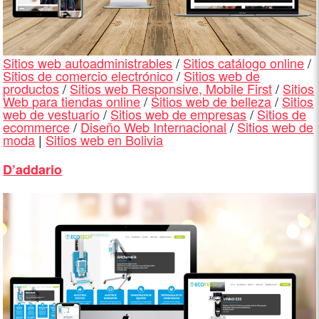
Sitios web autoadministrables
/
Sitios catálogo online
/
Sitios de comercio electrónico
/
Sitios web de
productos
/
Sitios web Responsive, Mobile First
/
Sitios
Web para tiendas online
/
Sitios web de belleza
/
Sitios
web de vestuario
/
Sitios web de empresas
/
Sitios de
ecommerce
/
Diseño Web Internacional
/
Sitios web de
moda
|
Sitios web en Bolivia
D’addario