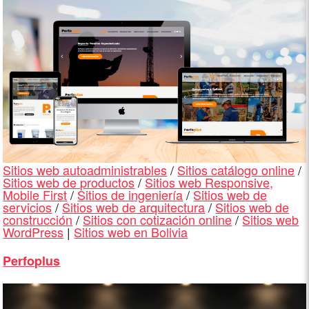
Sitios web autoadministrables
/
Sitios catálogo online
/
Sitios web de productos
/
Sitios web Responsive,
Mobile First
/
Sitios de ingeniería
/
Sitios web de
servicios
/
Sitios web de arquitectura
/
Sitios web de
construcción
/
Sitios con cotización online
/
Sitios web
WordPress
|
Sitios web en Bolivia
Perfoplus