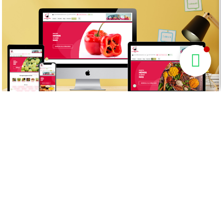
Sitios web autoadministrables
/
Sitios catálogo online
/
Sitios de comercio electrónico
/
Sitios web de noticias
/
Sitios web de productos
/
Sitios web Responsive,
Mobile First
/
Sitios Web para tiendas online
/
Sitios
web de alimentación
/
Sitios web de Comida
/
Sitios de
ecommerce
/
Sitios web WordPress
|
Sitios web en
Chile
La Embajada Store