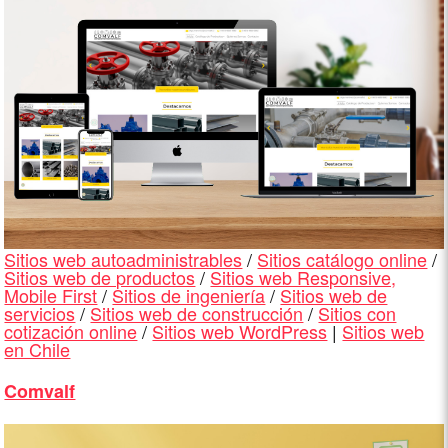
Sitios web autoadministrables
/
Sitios catálogo online
/
Sitios web de productos
/
Sitios web Responsive,
Mobile First
/
Sitios de ingeniería
/
Sitios web de
servicios
/
Sitios web de construcción
/
Sitios con
cotización online
/
Sitios web WordPress
|
Sitios web
en Chile
Comvalf