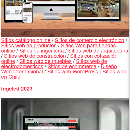
Sitios catálogo online
/
Sitios de comercio electrónico
/
Sitios web de productos
/
Sitios Web para tiendas
online
/
Sitios de ingeniería
/
Sitios web de arquitectura
/
Sitios web de construcción
/
Sitios con cotización
online
/
Sitios web de muebles
/
Sitios web de
electrodomésticos
/
Sitios de ecommerce
/
Diseño
Web Internacional
/
Sitios web WordPress
|
Sitios web
en Chile
Ingeled 2023