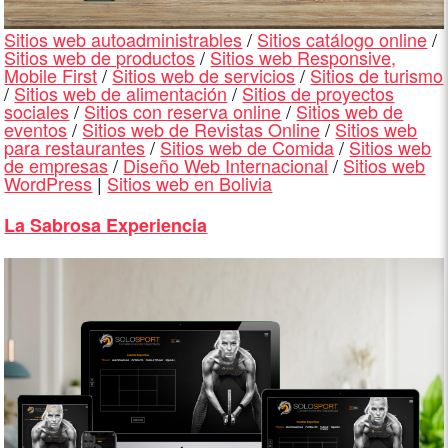
Sitios web autoadministrables
/
Sitios catálogo online
/
Sitios web de productos
/
Sitios web Responsive,
Mobile First
/
Sitios web de servicios
/
Sitios de turismo
/
Sitios web de alimentación
/
Sitios de proyectos
sociales
/
Sitios con reserva online
/
Sitios web de
eventos
/
Sitios web de Revistas Online
/
Sitios web
para restaurantes
/
Sitios web de Comida
/
Sitios web
de empresas
/
Diseño Web Internacional
/
Sitios web
WordPress
|
Sitios web en Bolivia
La Sabrosa Experiencia