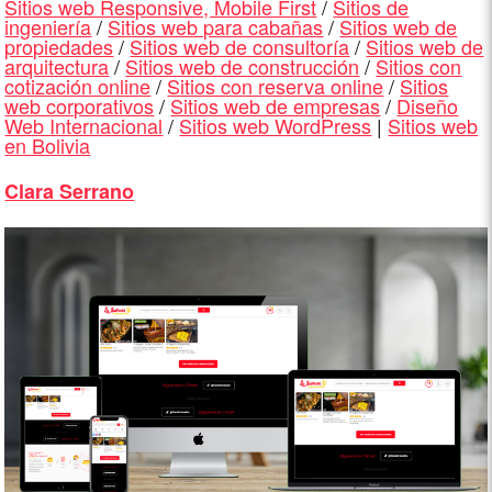
Sitios web Responsive, Mobile First
/
Sitios de
ingeniería
/
Sitios web para cabañas
/
Sitios web de
propiedades
/
Sitios web de consultoría
/
Sitios web de
arquitectura
/
Sitios web de construcción
/
Sitios con
cotización online
/
Sitios con reserva online
/
Sitios
web corporativos
/
Sitios web de empresas
/
Diseño
Web Internacional
/
Sitios web WordPress
|
Sitios web
en Bolivia
Clara Serrano