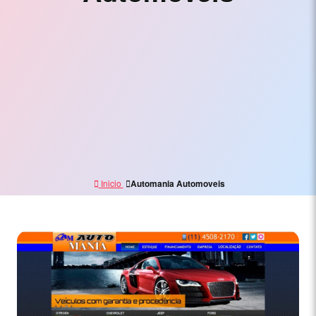
Electrónico,
Branding
y
Marketing
Digital
Inicio
Automania Automoveis