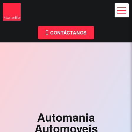
Diseño Web
y Branding
Chile
Diseño
Facebook
Linkedin
Web
Chile
CONTÁCTANOS
-
MasterBip.cl
Diseño
Web
Chile,
Paginas
Web,
Especialistas
Automania
Wordpress,
Automoveis
Comercio