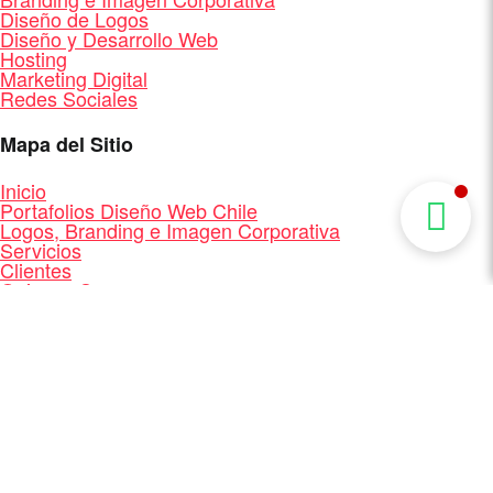
Diseño de Logos
Diseño y Desarrollo Web
Hosting
Marketing Digital
Redes Sociales
Mapa del Sitio
Inicio
Portafolios Diseño Web Chile
Logos, Branding e Imagen Corporativa
Servicios
Clientes
Quienes Somos
Contacto
Mapa del Sitio
Diseño y Desarrollo Web + Branding + Marketing
Digital
Facebook
Linkedin
®
Diseño Web Chile - MasterBip.cl
2026 -
Todos los