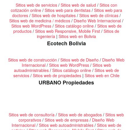
Sitios web de servicios
/
Sitios web de salud
/
Sitios con
cotización online
/
Sitios web para dentistas
/
Sitios web para
doctores
/
Sitios web de hospitales
/
Sitios web de clínicas
/
Sitios web de medicina / médicos
/
Diseño Web Internacional
/
Sitios web WordPress
/
Sitios catálogo online
/
Sitios web de
productos
/
Sitios web Responsive, Mobile First
/
Sitios de
ingeniería
|
Sitios web en Bolivia
Ecotech Bolivia
Sitios web de construcción
/
Sitios web de Diseño
/
Diseño Web
Internacional
/
Sitios web WordPress
/
Sitios web
autoadministrables
/
Sitios catálogo online
/
Sitios web de
servicios
/
Sitios web de propiedades
|
Sitios web en Chile
URBANO Propiedades
Sitios web de consultoría
/
Sitios web de abogados
/
Sitios web
corporativos
/
Sitios web de empresas
/
Diseño Web
Internacional
/
Sitios web autoadministrables
/
Sitios web de