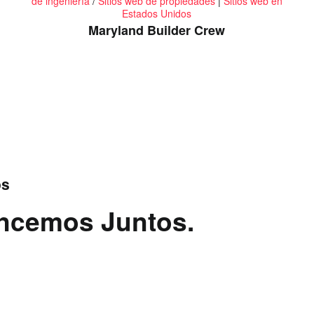
de ingeniería
/
Sitios web de propiedades
|
Sitios web en
Estados Unidos
Maryland Builder Crew
os
ancemos Juntos.