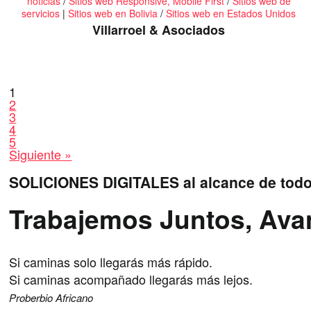
noticias
/
Sitios web Responsive, Mobile First
/
Sitios web de
servicios
|
Sitios web en Bolivia
/
Sitios web en Estados Unidos
Villarroel & Asociados
Paginación
1
2
de
3
4
5
entradas
Siguiente »
SOLICIONES DIGITALES al alcance de tod
Trabajemos Juntos, Av
Si caminas solo llegarás más rápido.
Si caminas acompañado llegarás más lejos.
Proberbio Africano