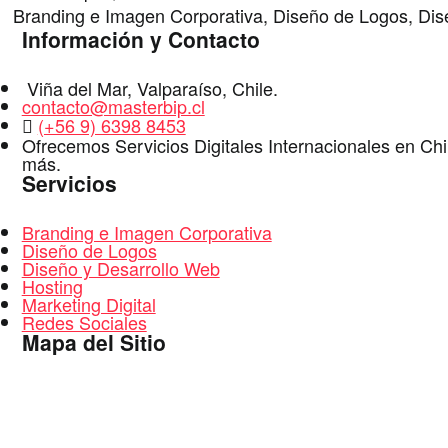
Branding e Imagen Corporativa, Diseño de Logos, Dise
Información y Contacto
Dirección
Viña del Mar
,
Valparaíso
,
Chile
.
E-
contacto@masterbip.cl
Mail
WhatsApp
(+56 9) 6398 8453
Ofrecemos Servicios Digitales Internacionales en Ch
más.
Servicios
Branding e Imagen Corporativa
Diseño de Logos
Diseño y Desarrollo Web
Hosting
Marketing Digital
Redes Sociales
Mapa del Sitio
Inicio
Portafolios Diseño Web Chile
Logos, Branding e Imagen Corporativa
Servicios