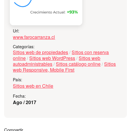
Información
Faro Carranza
Url:
www.farocarranza.cl
Categorías:
Sitios web de propiedades
Sitios con reserva
/
online
Sitios web WordPress
Sitios web
/
/
autoadministrables
Sitios catálogo online
Sitios
/
/
web Responsive, Mobile First
País:
Sitios web en Chile
Fecha:
Ago / 2017
Compartir