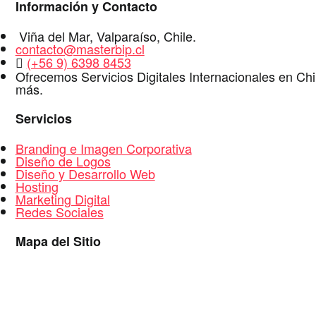
Información y Contacto
Dirección
Viña del Mar
,
Valparaíso
,
Chile
.
E-
contacto@masterbip.cl
Mail
WhatsApp
(+56 9) 6398 8453
Ofrecemos Servicios Digitales Internacionales en Ch
más.
Servicios
Branding e Imagen Corporativa
Diseño de Logos
Diseño y Desarrollo Web
Hosting
Marketing Digital
Redes Sociales
Mapa del Sitio
Inicio
Portafolios Diseño Web Chile
Logos, Branding e Imagen Corporativa
Servicios