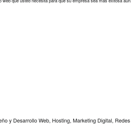
tio web que usted necesita para que su empresa sea más exitosa aún
Por favor, deja este campo vacío.
ño y Desarrollo Web, Hosting, Marketing Digital, Redes