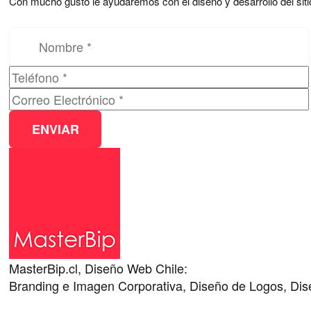
Con mucho gusto le ayudaremos con el diseño y desarrollo del si
Por favor, deja este campo vacío.
MasterBip.cl, Diseño Web Chile:
Branding e Imagen Corporativa, Diseño de Logos, Dise