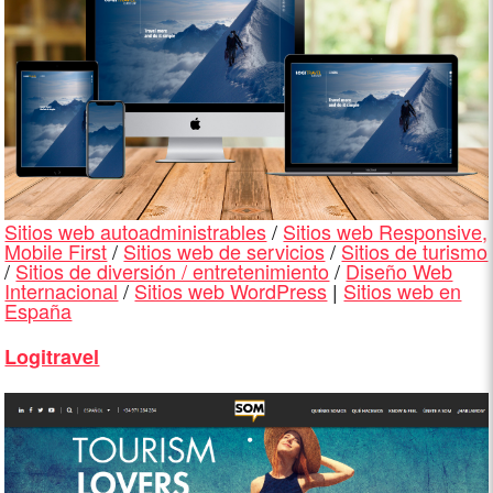
Sitios web autoadministrables
/
Sitios web Responsive,
Mobile First
/
Sitios web de servicios
/
Sitios de turismo
/
Sitios de diversión / entretenimiento
/
Diseño Web
Internacional
/
Sitios web WordPress
|
Sitios web en
España
Logitravel