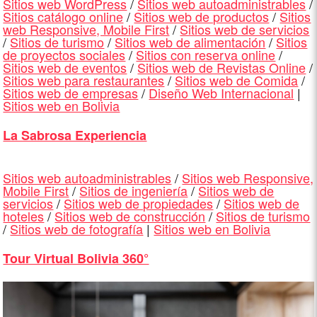
Sitios web WordPress
/
Sitios web autoadministrables
/
Sitios catálogo online
/
Sitios web de productos
/
Sitios
web Responsive, Mobile First
/
Sitios web de servicios
/
Sitios de turismo
/
Sitios web de alimentación
/
Sitios
de proyectos sociales
/
Sitios con reserva online
/
Sitios web de eventos
/
Sitios web de Revistas Online
/
Sitios web para restaurantes
/
Sitios web de Comida
/
Sitios web de empresas
/
Diseño Web Internacional
|
Sitios web en Bolivia
La Sabrosa Experiencia
Sitios web autoadministrables
/
Sitios web Responsive,
Mobile First
/
Sitios de ingeniería
/
Sitios web de
servicios
/
Sitios web de propiedades
/
Sitios web de
hoteles
/
Sitios web de construcción
/
Sitios de turismo
/
Sitios web de fotografía
|
Sitios web en Bolivia
Tour Virtual Bolivia 360°