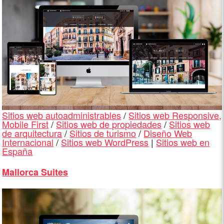
Sitios web autoadministrables
/
Sitios web Responsive,
Mobile First
/
Sitios web de propiedades
/
Sitios web
de arquitectura
/
Sitios de turismo
/
Diseño Web
Internacional
/
Sitios web WordPress
|
Sitios web en
España
Mallorca Suites