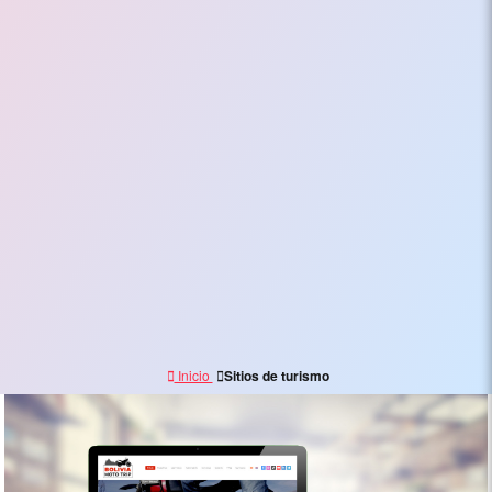
Inicio
Sitios de turismo