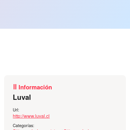
Información
Luval
Url:
http://www.luval.cl
Categorías: