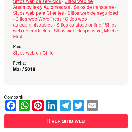
Sitios web de servicios
Sitios web de
/
Automoviles y Automotoras
Sitios de transporte
/
/
Sitios web para Clientes
Sitios web de seguridad
/
Sitios web WordPress
Sitios web
/
/
autoadministrables
Sitios catálogo online
Sitios
/
/
web de productos
Sitios web Responsive, Mobile
/
First
País:
Sitios web en Chile
Fecha:
Mar / 2018
Compartir
Facebook
WhatsApp
Pinterest
LinkedIn
Telegram
Twitter
Email
VER SITIO WEB