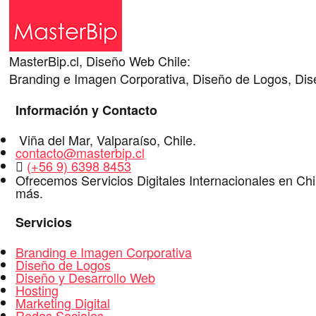
MasterBip.cl, Diseño Web Chile:
Branding e Imagen Corporativa, Diseño de Logos, Dise
Información y Contacto
Dirección
Viña del Mar
,
Valparaíso
,
Chile
.
E-
contacto@masterbip.cl
Mail
WhatsApp
(+56 9) 6398 8453
Ofrecemos Servicios Digitales Internacionales en Ch
más.
Servicios
Branding e Imagen Corporativa
Diseño de Logos
Diseño y Desarrollo Web
Hosting
Marketing Digital
Redes Sociales