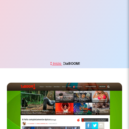
Electrónico,
Branding
y
Marketing
Digital
Inicio
taBOOM!