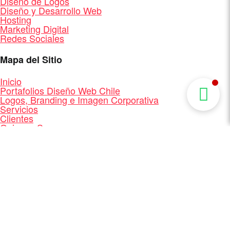
Diseño de Logos
Diseño y Desarrollo Web
Hosting
Marketing Digital
Redes Sociales
Mapa del Sitio
Inicio
Portafolios Diseño Web Chile
Logos, Branding e Imagen Corporativa
Servicios
Clientes
Quienes Somos
Contacto
Mapa del Sitio
Diseño y Desarrollo Web + Branding + Marketing
Digital
Facebook
Linkedin
®
Diseño Web Chile - MasterBip.cl
2026 -
Todos los