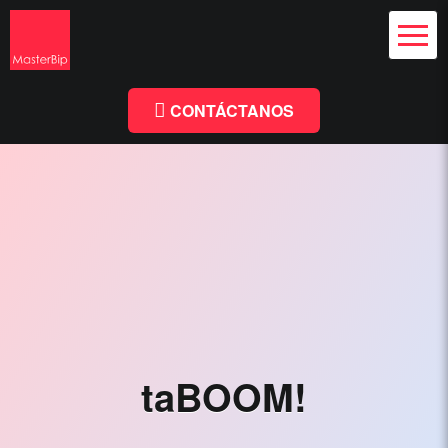
Diseño Web
y Branding
Chile
Diseño
Facebook
Linkedin
Web
Chile
CONTÁCTANOS
-
MasterBip.cl
Diseño
Web
Chile,
Paginas
Web,
Especialistas
taBOOM!
Wordpress,
Comercio