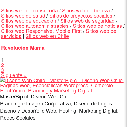
Sitios web de consultoría
/
Sitios web de belleza
/
Sitios web de salud
/
Sitios de proyectos sociales
/
Sitios web de educación
/
Sitios web de seguridad
/
Sitios web autoadministrables
/
Sitios web de noticias
/
Sitios web Responsive, Mobile First
/
Sitios web de
servicios
|
Sitios web en Chile
Revolución Mamá
Paginación
1
2
de
3
Siguiente »
entradas
MasterBip.cl, Diseño Web Chile:
Branding e Imagen Corporativa, Diseño de Logos,
Diseño y Desarrollo Web, Hosting, Marketing Digital,
Redes Sociales