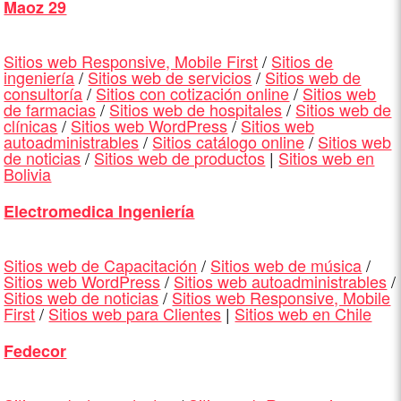
Maoz 29
Sitios web Responsive, Mobile First
/
Sitios de
ingeniería
/
Sitios web de servicios
/
Sitios web de
consultoría
/
Sitios con cotización online
/
Sitios web
de farmacias
/
Sitios web de hospitales
/
Sitios web de
clínicas
/
Sitios web WordPress
/
Sitios web
autoadministrables
/
Sitios catálogo online
/
Sitios web
de noticias
/
Sitios web de productos
|
Sitios web en
Bolivia
Electromedica Ingeniería
Sitios web de Capacitación
/
Sitios web de música
/
Sitios web WordPress
/
Sitios web autoadministrables
/
Sitios web de noticias
/
Sitios web Responsive, Mobile
First
/
Sitios web para Clientes
|
Sitios web en Chile
Fedecor