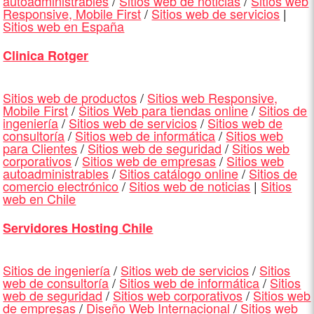
autoadministrables
/
Sitios web de noticias
/
Sitios web
Responsive, Mobile First
/
Sitios web de servicios
|
Sitios web en España
Clinica Rotger
Sitios web de productos
/
Sitios web Responsive,
Mobile First
/
Sitios Web para tiendas online
/
Sitios de
ingeniería
/
Sitios web de servicios
/
Sitios web de
consultoría
/
Sitios web de informática
/
Sitios web
para Clientes
/
Sitios web de seguridad
/
Sitios web
corporativos
/
Sitios web de empresas
/
Sitios web
autoadministrables
/
Sitios catálogo online
/
Sitios de
comercio electrónico
/
Sitios web de noticias
|
Sitios
web en Chile
Servidores Hosting Chile
Sitios de ingeniería
/
Sitios web de servicios
/
Sitios
web de consultoría
/
Sitios web de informática
/
Sitios
web de seguridad
/
Sitios web corporativos
/
Sitios web
de empresas
/
Diseño Web Internacional
/
Sitios web