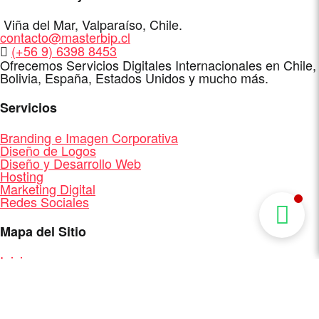
Dirección
Viña del Mar
,
Valparaíso
,
Chile
.
E-
contacto@masterbip.cl
Mail
WhatsApp
(+56 9) 6398 8453
Ofrecemos Servicios Digitales Internacionales en Chile,
Bolivia, España, Estados Unidos y mucho más.
Servicios
Branding e Imagen Corporativa
Diseño de Logos
Diseño y Desarrollo Web
Hosting
Marketing Digital
Redes Sociales
Mapa del Sitio
Inicio
Portafolios Diseño Web Chile
Logos, Branding e Imagen Corporativa
Servicios
Clientes