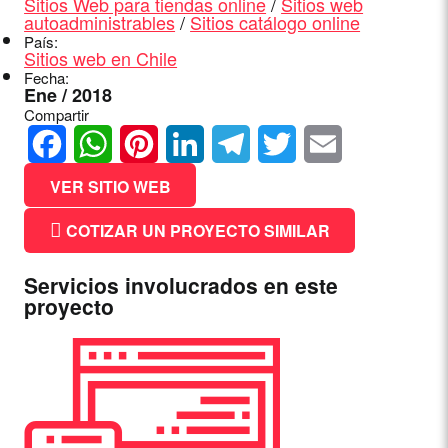
Sitios Web para tiendas online
/
Sitios web
autoadministrables
/
Sitios catálogo online
País:
Sitios web en Chile
Fecha:
Ene / 2018
Compartir
Facebook
WhatsApp
Pinterest
LinkedIn
Telegram
Twitter
Email
VER SITIO WEB
COTIZAR UN PROYECTO SIMILAR
Servicios involucrados en este
proyecto