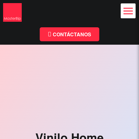
Diseño Web
y Branding
Chile
Diseño
Facebook
Linkedin
Web
Chile
CONTÁCTANOS
-
MasterBip.cl
Diseño
Web
Chile,
Paginas
Web,
Especialistas
Wordpress,
Comercio
Vinilo Home