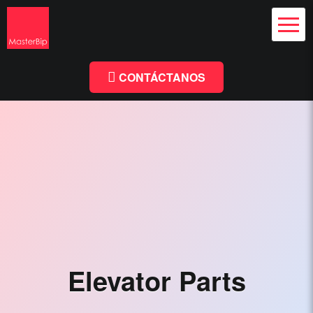
Diseño Web
y Branding
Chile
Diseño
Facebook
Linkedin
Web
Chile
CONTÁCTANOS
-
MasterBip.cl
Diseño
Web
Chile,
Paginas
Web,
Especialistas
Elevator Parts
Wordpress,
Comercio