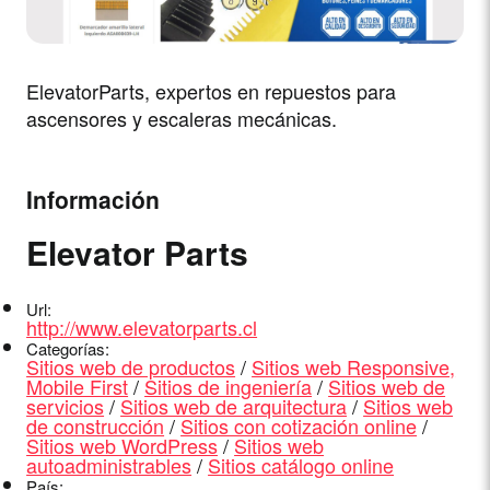
ElevatorParts, expertos en repuestos para
ascensores y escaleras mecánicas.
Información
Elevator Parts
Url:
http://www.elevatorparts.cl
Categorías:
Sitios web de productos
/
Sitios web Responsive,
Mobile First
/
Sitios de ingeniería
/
Sitios web de
servicios
/
Sitios web de arquitectura
/
Sitios web
de construcción
/
Sitios con cotización online
/
Sitios web WordPress
/
Sitios web
autoadministrables
/
Sitios catálogo online
País: