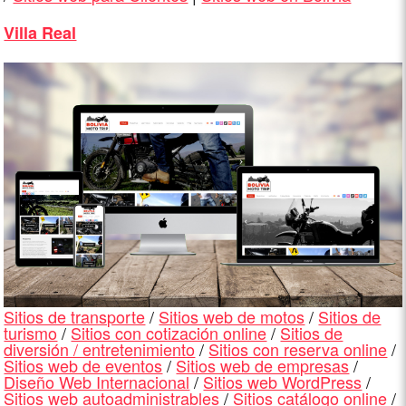
Villa Real
Sitios de transporte
/
Sitios web de motos
/
Sitios de
turismo
/
Sitios con cotización online
/
Sitios de
diversión / entretenimiento
/
Sitios con reserva online
/
Sitios web de eventos
/
Sitios web de empresas
/
Diseño Web Internacional
/
Sitios web WordPress
/
Sitios web autoadministrables
/
Sitios catálogo online
/