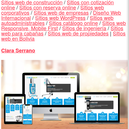
Sitios web de construcción
/
Sitios con cotización
online
/
Sitios con reserva online
/
Sitios web
corporativos
/
Sitios web de empresas
/
Diseño Web
Internacional
/
Sitios web WordPress
/
Sitios web
autoadministrables
/
Sitios catálogo online
/
Sitios web
Responsive, Mobile First
/
Sitios de ingeniería
/
Sitios
web para cabañas
/
Sitios web de propiedades
|
Sitios
web en Bolivia
Clara Serrano