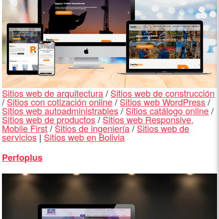
Sitios web de arquitectura
/
Sitios web de construcción
/
Sitios con cotización online
/
Sitios web WordPress
/
Sitios web autoadministrables
/
Sitios catálogo online
/
Sitios web de productos
/
Sitios web Responsive,
Mobile First
/
Sitios de ingeniería
/
Sitios web de
servicios
|
Sitios web en Bolivia
Perfoplus