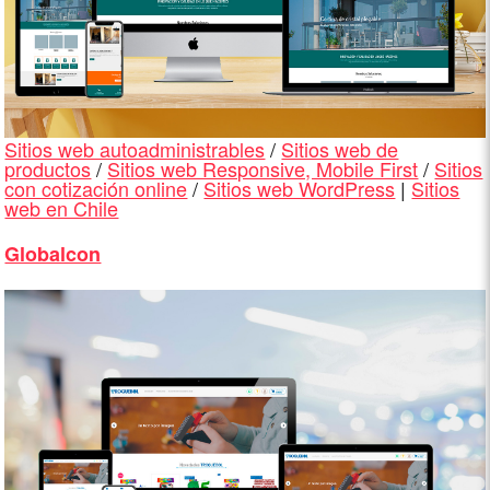
Sitios web autoadministrables
/
Sitios web de
productos
/
Sitios web Responsive, Mobile First
/
Sitios
con cotización online
/
Sitios web WordPress
|
Sitios
web en Chile
Globalcon