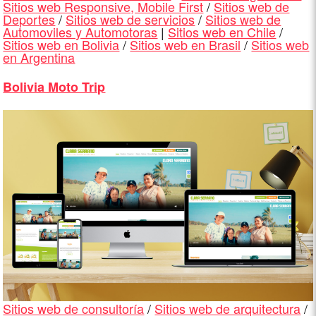
Sitios web Responsive, Mobile First
/
Sitios web de
Deportes
/
Sitios web de servicios
/
Sitios web de
Automoviles y Automotoras
|
Sitios web en Chile
/
Sitios web en Bolivia
/
Sitios web en Brasil
/
Sitios web
en Argentina
Bolivia Moto Trip
Sitios web de consultoría
/
Sitios web de arquitectura
/