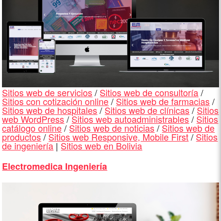
Sitios web de servicios
/
Sitios web de consultoría
/
Sitios con cotización online
/
Sitios web de farmacias
/
Sitios web de hospitales
/
Sitios web de clínicas
/
Sitios
web WordPress
/
Sitios web autoadministrables
/
Sitios
catálogo online
/
Sitios web de noticias
/
Sitios web de
productos
/
Sitios web Responsive, Mobile First
/
Sitios
de ingeniería
|
Sitios web en Bolivia
Electromedica Ingeniería