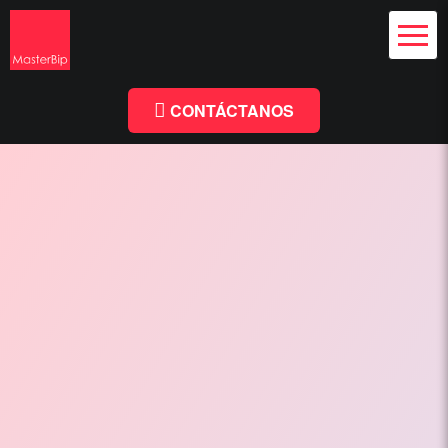
Diseño Web
y Branding
Chile
Diseño
Facebook
Linkedin
Web
Chile
CONTÁCTANOS
-
MasterBip.cl
Diseño
Web
Chile,
Paginas
Web,
Especialistas
Wordpress,
Comercio