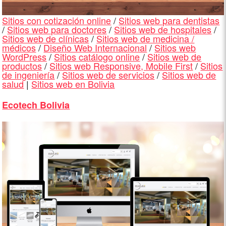
Sitios con cotización online
/
Sitios web para dentistas
/
Sitios web para doctores
/
Sitios web de hospitales
/
Sitios web de clínicas
/
Sitios web de medicina /
médicos
/
Diseño Web Internacional
/
Sitios web
WordPress
/
Sitios catálogo online
/
Sitios web de
productos
/
Sitios web Responsive, Mobile First
/
Sitios
de ingeniería
/
Sitios web de servicios
/
Sitios web de
salud
|
Sitios web en Bolivia
Ecotech Bolivia