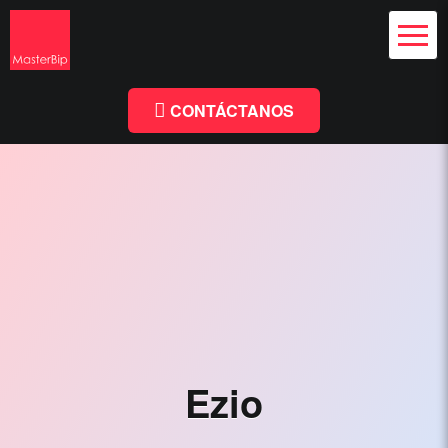
Diseño Web
y Branding
Chile
Diseño
Facebook
Linkedin
Web
Chile
CONTÁCTANOS
-
MasterBip.cl
Diseño
Web
Chile,
Paginas
Web,
Especialistas
Ezio
Wordpress,
Comercio