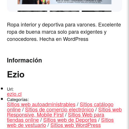
Ropa interior y deportiva para varones. Excelente
ropa de buena marca solo para exigentes y
conocedores. Hecha en WordPress
Información
Ezio
Url:
ezio.cl
Categorías:
Sitios web autoadministrables
/
Sitios catálogo
online
/
Sitios de comercio electrónico
/
Sitios web
Responsive, Mobile First
/
Sitios Web para
tiendas online
/
Sitios web de Deportes
/
Sitios
web de vestuario
/
Sitios web WordPress