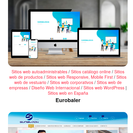
Sitios web autoadministrables
/
Sitios catálogo online
/
Sitios
web de productos
/
Sitios web Responsive, Mobile First
/
Sitios
web de vestuario
/
Sitios web corporativos
/
Sitios web de
empresas
/
Diseño Web Internacional
/
Sitios web WordPress
|
Sitios web en España
Eurobaler