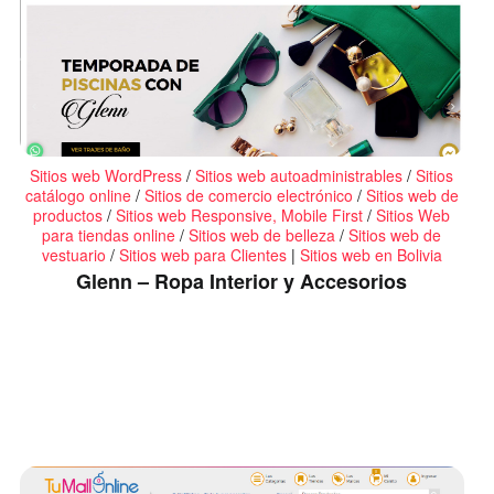
Sitios web WordPress
/
Sitios web autoadministrables
/
Sitios
catálogo online
/
Sitios de comercio electrónico
/
Sitios web de
productos
/
Sitios web Responsive, Mobile First
/
Sitios Web
para tiendas online
/
Sitios web de belleza
/
Sitios web de
vestuario
/
Sitios web para Clientes
|
Sitios web en Bolivia
Glenn – Ropa Interior y Accesorios