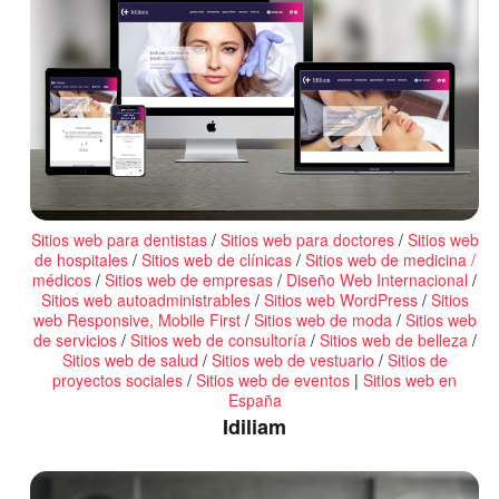
Sitios web para dentistas
/
Sitios web para doctores
/
Sitios web
de hospitales
/
Sitios web de clínicas
/
Sitios web de medicina /
médicos
/
Sitios web de empresas
/
Diseño Web Internacional
/
Sitios web autoadministrables
/
Sitios web WordPress
/
Sitios
web Responsive, Mobile First
/
Sitios web de moda
/
Sitios web
de servicios
/
Sitios web de consultoría
/
Sitios web de belleza
/
Sitios web de salud
/
Sitios web de vestuario
/
Sitios de
proyectos sociales
/
Sitios web de eventos
|
Sitios web en
España
Idiliam