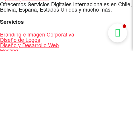
Ofrecemos Servicios Digitales Internacionales en Chile,
Bolivia, España, Estados Unidos y mucho más.
Servicios
Branding e Imagen Corporativa
Diseño de Logos
Diseño y Desarrollo Web
Hosting
Marketing Digital
Redes Sociales
Mapa del Sitio
Inicio
Portafolios Diseño Web Chile
Logos, Branding e Imagen Corporativa
Servicios
Clientes
Quienes Somos
Contacto
Mapa del Sitio