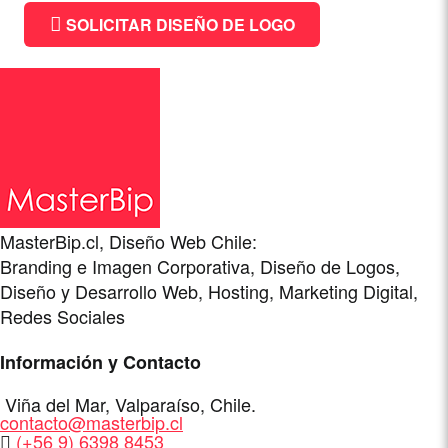
SOLICITAR DISEÑO DE LOGO
MasterBip.cl, Diseño Web Chile:
Branding e Imagen Corporativa, Diseño de Logos,
Diseño y Desarrollo Web, Hosting, Marketing Digital,
Redes Sociales
Información y Contacto
Dirección
Viña del Mar
,
Valparaíso
,
Chile
.
E-
contacto@masterbip.cl
Mail
WhatsApp
(+56 9) 6398 8453