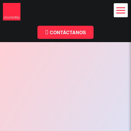
Diseño Web
y Branding
Chile
Diseño
Facebook
Linkedin
Web
Chile
CONTÁCTANOS
-
MasterBip.cl
Diseño
Web
Chile,
Paginas
Web,
Especialistas
Wordpress,
Comercio