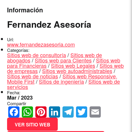
Información
Fernandez Asesoría
Url:
www.fernandezasesoria.com
Categorías:
Sitios web de consultoría
/
Sitios web de
abogados
/
Sitios web para Clientes
/
Sitios web
para Financieras
/
Sitios web Legales
/
Sitios web
de empresas
/
Sitios web autoadministrables
/
Sitios web de noticias
/
Sitios web Responsive,
Mobile First
/
Sitios de ingeniería
/
Sitios web de
servicios
Fecha:
Mar / 2023
Compartir
Facebook
WhatsApp
Pinterest
LinkedIn
Telegram
Twitter
Email
VER SITIO WEB