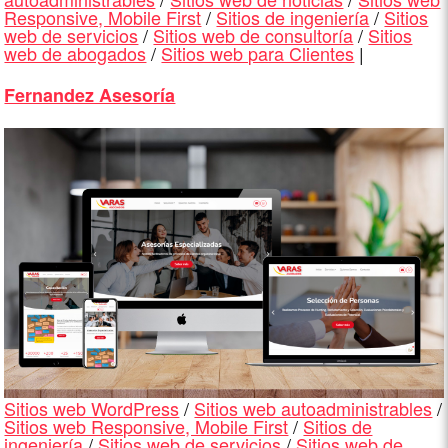
Responsive, Mobile First
/
Sitios de ingeniería
/
Sitios
web de servicios
/
Sitios web de consultoría
/
Sitios
web de abogados
/
Sitios web para Clientes
|
Fernandez Asesoría
Sitios web WordPress
/
Sitios web autoadministrables
/
Sitios web Responsive, Mobile First
/
Sitios de
ingeniería
/
Sitios web de servicios
/
Sitios web de