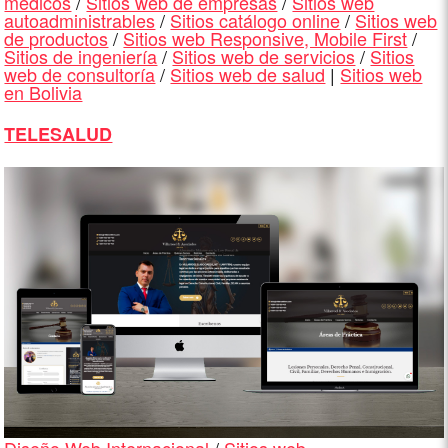
médicos
/
Sitios web de empresas
/
Sitios web
autoadministrables
/
Sitios catálogo online
/
Sitios web
de productos
/
Sitios web Responsive, Mobile First
/
Sitios de ingeniería
/
Sitios web de servicios
/
Sitios
web de consultoría
/
Sitios web de salud
|
Sitios web
en Bolivia
TELESALUD
Diseño Web Internacional
/
Sitios web