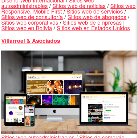
autoadministrables
/
Sitios web de noticias
/
Sitios web
Responsive, Mobile First
/
Sitios web de servicios
/
Sitios web de consultoría
/
Sitios web de abogados
/
Sitios web corporativos
/
Sitios web de empresas
|
Sitios web en Bolivia
/
Sitios web en Estados Unidos
Villarroel & Asociados
Sitios web autoadministrables
/
Sitios de comercio