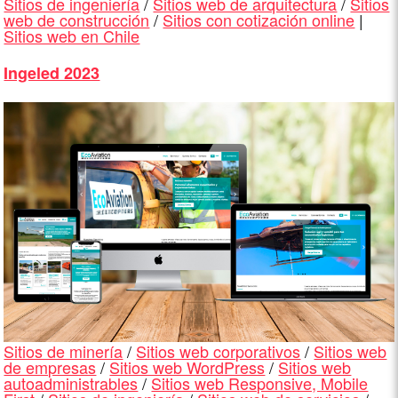
Sitios de ingeniería
/
Sitios web de arquitectura
/
Sitios
web de construcción
/
Sitios con cotización online
|
Sitios web en Chile
Ingeled 2023
Sitios de minería
/
Sitios web corporativos
/
Sitios web
de empresas
/
Sitios web WordPress
/
Sitios web
autoadministrables
/
Sitios web Responsive, Mobile