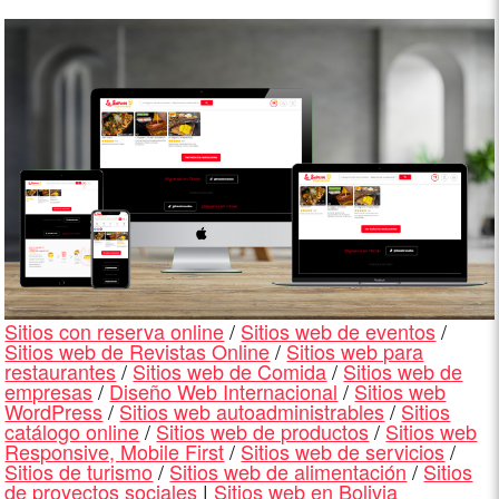
Sitios con reserva online
/
Sitios web de eventos
/
Sitios web de Revistas Online
/
Sitios web para
restaurantes
/
Sitios web de Comida
/
Sitios web de
empresas
/
Diseño Web Internacional
/
Sitios web
WordPress
/
Sitios web autoadministrables
/
Sitios
catálogo online
/
Sitios web de productos
/
Sitios web
Responsive, Mobile First
/
Sitios web de servicios
/
Sitios de turismo
/
Sitios web de alimentación
/
Sitios
de proyectos sociales
|
Sitios web en Bolivia