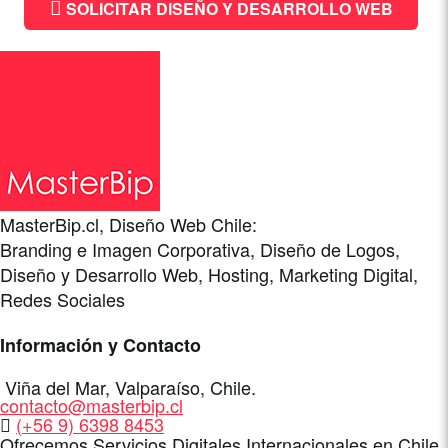
SOLICITAR DISEÑO Y DESARROLLO WEB
MasterBip.cl, Diseño Web Chile:
Branding e Imagen Corporativa, Diseño de Logos,
Diseño y Desarrollo Web, Hosting, Marketing Digital,
Redes Sociales
Información y Contacto
Dirección
Viña del Mar
,
Valparaíso
,
Chile
.
E-
contacto@masterbip.cl
Mail
WhatsApp
(+56 9) 6398 8453
Ofrecemos Servicios Digitales Internacionales en Chile,