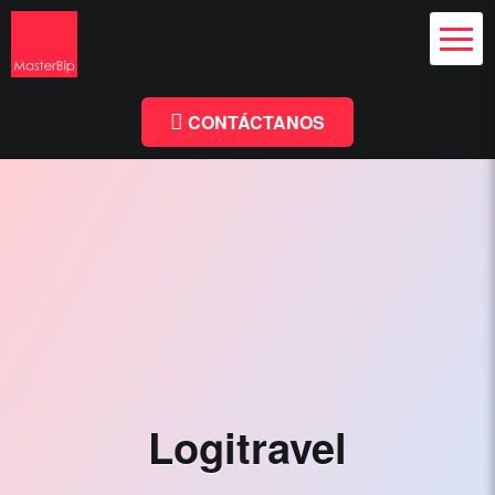
Diseño Web
y Branding
Chile
Diseño
Facebook
Linkedin
Web
Chile
CONTÁCTANOS
-
MasterBip.cl
Diseño
Web
Chile,
Paginas
Web,
Especialistas
Logitravel
Wordpress,
Comercio