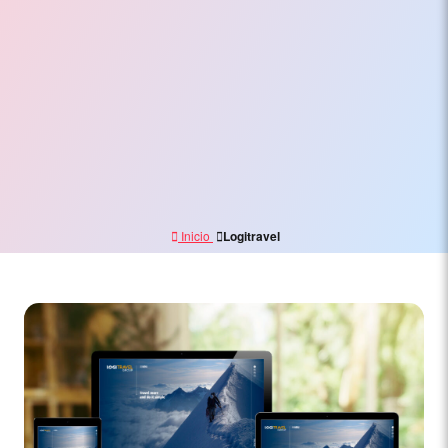
Electrónico,
Branding
y
Marketing
Digital
Inicio
Logitravel