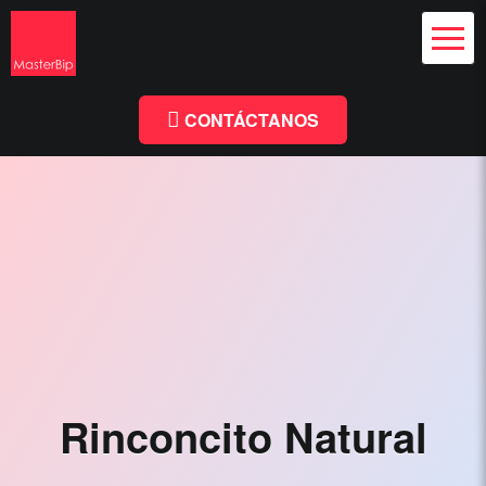
Diseño Web
y Branding
Chile
Diseño
Facebook
Linkedin
Web
Chile
CONTÁCTANOS
-
MasterBip.cl
Diseño
Web
Chile,
Paginas
Web,
Especialistas
Rinconcito Natural
Wordpress,
Comercio