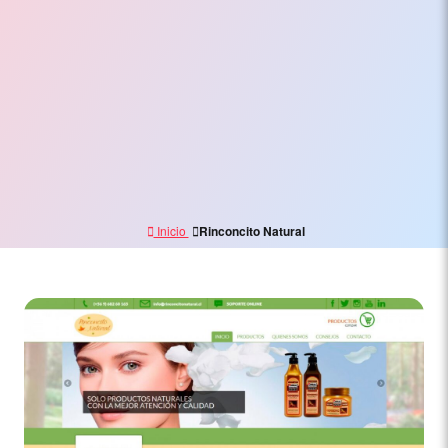
Electrónico,
Branding
y
Marketing
Digital
Inicio
Rinconcito Natural