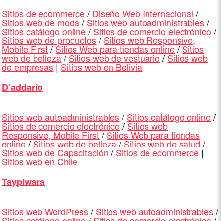
Sitios de ecommerce
/
Diseño Web Internacional
/
Sitios web de moda
/
Sitios web autoadministrables
/
Sitios catálogo online
/
Sitios de comercio electrónico
/
Sitios web de productos
/
Sitios web Responsive,
Mobile First
/
Sitios Web para tiendas online
/
Sitios
web de belleza
/
Sitios web de vestuario
/
Sitios web
de empresas
|
Sitios web en Bolivia
D’addario
Sitios web autoadministrables
/
Sitios catálogo online
/
Sitios de comercio electrónico
/
Sitios web
Responsive, Mobile First
/
Sitios Web para tiendas
online
/
Sitios web de belleza
/
Sitios web de salud
/
Sitios web de Capacitación
/
Sitios de ecommerce
|
Sitios web en Chile
Taypiwara
Sitios web WordPress
/
Sitios web autoadministrables
/
Sitios catálogo online
/
Sitios de comercio electrónico
/