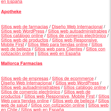
en España
Apotheke
Sitios web de farmacias
/
Diseño Web Internacional
/
Sitios web WordPress
/
Sitios web autoadministrables
/
Sitios catálogo online
/
Sitios de comercio electrónico
/
Sitios web de productos
/
Sitios web Responsive,
Mobile First
/
Sitios Web para tiendas online
/
Sitios
web de belleza
/
Sitios web para Clientes
/
Sitios con
cotización online
|
Sitios web en España
Mallorca Farmacias
Sitios web de empresas
/
Sitios de ecommerce
/
Diseño Web Internacional
/
Sitios web WordPress
/
Sitios web autoadministrables
/
Sitios catálogo online
/
Sitios de comercio electrónico
/
Sitios web de
productos
/
Sitios web Responsive, Mobile First
/
Sitios
Web para tiendas online
/
Sitios web de belleza
/
Sitios
web de salud
/
Sitios con cotización online
|
Sitios web
en Chile
/
Sitios web en España