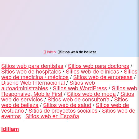
Inicio
Sitios web de belleza
Sitios web para dentistas
/
Sitios web para doctores
/
Sitios web de hospitales
/
Sitios web de clínicas
/
Sitios
web de medicina / médicos
/
Sitios web de empresas
/
Diseño Web Internacional
/
Sitios web
autoadministrables
/
Sitios web WordPress
/
Sitios web
Responsive, Mobile First
/
Sitios web de moda
/
Sitios
web de servicios
/
Sitios web de consultoría
/
Sitios
web de belleza
/
Sitios web de salud
/
Sitios web de
vestuario
/
Sitios de proyectos sociales
/
Sitios web de
eventos
|
Sitios web en España
Idiliam