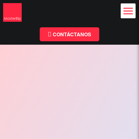
Diseño Web
y Branding
Chile
Diseño
Facebook
Linkedin
Web
Chile
CONTÁCTANOS
-
MasterBip.cl
Diseño
Web
Chile,
Paginas
Web,
Especialistas
Wordpress,
Comercio