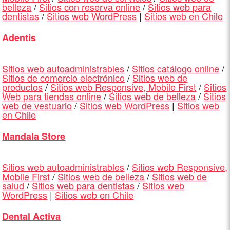
belleza
/
Sitios con reserva online
/
Sitios web para
dentistas
/
Sitios web WordPress
|
Sitios web en Chile
Adentis
Sitios web autoadministrables
/
Sitios catálogo online
/
Sitios de comercio electrónico
/
Sitios web de
productos
/
Sitios web Responsive, Mobile First
/
Sitios
Web para tiendas online
/
Sitios web de belleza
/
Sitios
web de vestuario
/
Sitios web WordPress
|
Sitios web
en Chile
Mandala Store
Sitios web autoadministrables
/
Sitios web Responsive,
Mobile First
/
Sitios web de belleza
/
Sitios web de
salud
/
Sitios web para dentistas
/
Sitios web
WordPress
|
Sitios web en Chile
Dental Activa