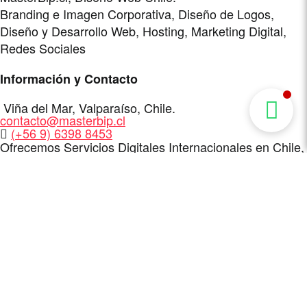
Branding e Imagen Corporativa, Diseño de Logos,
Diseño y Desarrollo Web, Hosting, Marketing Digital,
Redes Sociales
Información y Contacto
Dirección
Viña del Mar
,
Valparaíso
,
Chile
.
E-
contacto@masterbip.cl
Mail
WhatsApp
(+56 9) 6398 8453
Ofrecemos Servicios Digitales Internacionales en Chile,
Bolivia, España, Estados Unidos y mucho más.
Servicios
Branding e Imagen Corporativa
Diseño de Logos
Diseño y Desarrollo Web
Hosting
Marketing Digital
Redes Sociales