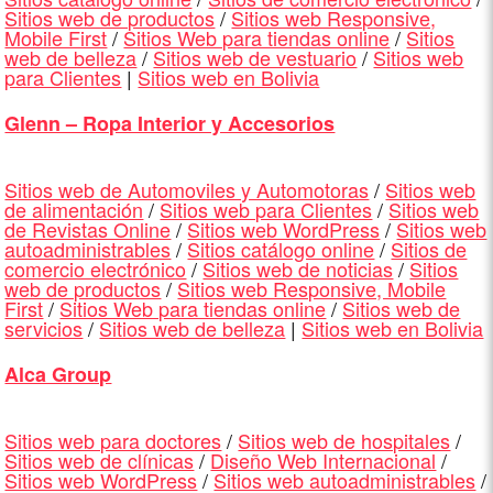
Sitios web de productos
/
Sitios web Responsive,
Mobile First
/
Sitios Web para tiendas online
/
Sitios
web de belleza
/
Sitios web de vestuario
/
Sitios web
para Clientes
|
Sitios web en Bolivia
Glenn – Ropa Interior y Accesorios
Sitios web de Automoviles y Automotoras
/
Sitios web
de alimentación
/
Sitios web para Clientes
/
Sitios web
de Revistas Online
/
Sitios web WordPress
/
Sitios web
autoadministrables
/
Sitios catálogo online
/
Sitios de
comercio electrónico
/
Sitios web de noticias
/
Sitios
web de productos
/
Sitios web Responsive, Mobile
First
/
Sitios Web para tiendas online
/
Sitios web de
servicios
/
Sitios web de belleza
|
Sitios web en Bolivia
Alca Group
Sitios web para doctores
/
Sitios web de hospitales
/
Sitios web de clínicas
/
Diseño Web Internacional
/
Sitios web WordPress
/
Sitios web autoadministrables
/