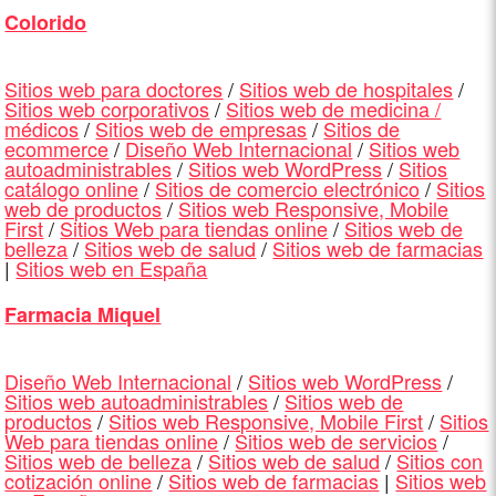
Colorido
Sitios web para doctores
/
Sitios web de hospitales
/
Sitios web corporativos
/
Sitios web de medicina /
médicos
/
Sitios web de empresas
/
Sitios de
ecommerce
/
Diseño Web Internacional
/
Sitios web
autoadministrables
/
Sitios web WordPress
/
Sitios
catálogo online
/
Sitios de comercio electrónico
/
Sitios
web de productos
/
Sitios web Responsive, Mobile
First
/
Sitios Web para tiendas online
/
Sitios web de
belleza
/
Sitios web de salud
/
Sitios web de farmacias
|
Sitios web en España
Farmacia Miquel
Diseño Web Internacional
/
Sitios web WordPress
/
Sitios web autoadministrables
/
Sitios web de
productos
/
Sitios web Responsive, Mobile First
/
Sitios
Web para tiendas online
/
Sitios web de servicios
/
Sitios web de belleza
/
Sitios web de salud
/
Sitios con
cotización online
/
Sitios web de farmacias
|
Sitios web