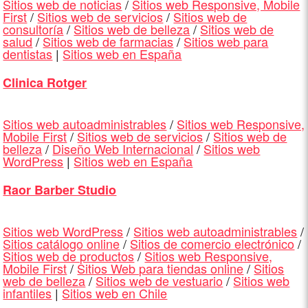
Sitios web de noticias
/
Sitios web Responsive, Mobile
First
/
Sitios web de servicios
/
Sitios web de
consultoría
/
Sitios web de belleza
/
Sitios web de
salud
/
Sitios web de farmacias
/
Sitios web para
dentistas
|
Sitios web en España
Clinica Rotger
Sitios web autoadministrables
/
Sitios web Responsive,
Mobile First
/
Sitios web de servicios
/
Sitios web de
belleza
/
Diseño Web Internacional
/
Sitios web
WordPress
|
Sitios web en España
Raor Barber Studio
Sitios web WordPress
/
Sitios web autoadministrables
/
Sitios catálogo online
/
Sitios de comercio electrónico
/
Sitios web de productos
/
Sitios web Responsive,
Mobile First
/
Sitios Web para tiendas online
/
Sitios
web de belleza
/
Sitios web de vestuario
/
Sitios web
infantiles
|
Sitios web en Chile