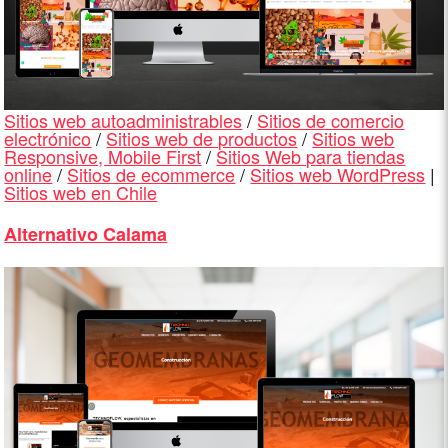
Sitios web autoadministrables
/
Sitios de comercio
electrónico
/
Sitios web de productos
/
Sitios web
Responsive, Mobile First
/
Sitios Web para tiendas
online
/
Sitios de ecommerce
/
Sitios web WordPress
|
Sitios web en Chile
Alternativo Calama