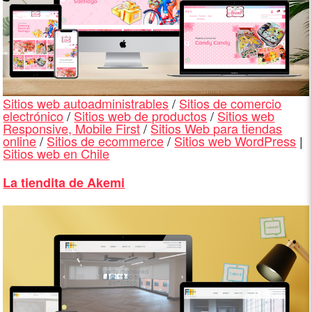
Sitios web autoadministrables
/
Sitios de comercio
electrónico
/
Sitios web de productos
/
Sitios web
Responsive, Mobile First
/
Sitios Web para tiendas
online
/
Sitios de ecommerce
/
Sitios web WordPress
|
Sitios web en Chile
La tiendita de Akemi