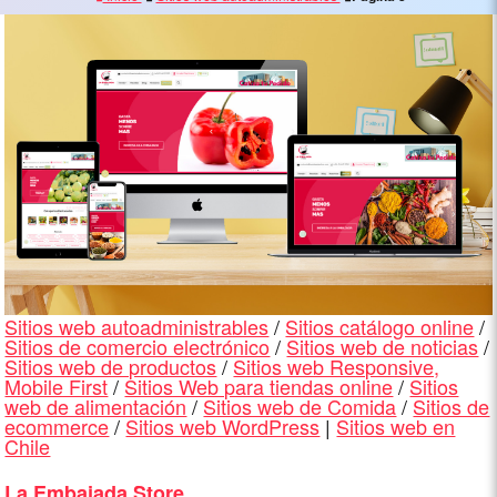
Sitios web autoadministrables
/
Sitios catálogo online
/
Sitios de comercio electrónico
/
Sitios web de noticias
/
Sitios web de productos
/
Sitios web Responsive,
Mobile First
/
Sitios Web para tiendas online
/
Sitios
web de alimentación
/
Sitios web de Comida
/
Sitios de
ecommerce
/
Sitios web WordPress
|
Sitios web en
Chile
La Embajada Store