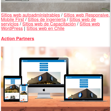
Sitios web autoadministrables
/
Sitios web Responsive,
Mobile First
/
Sitios de ingeniería
/
Sitios web de
servicios
/
Sitios web de Capacitación
/
Sitios web
WordPress
|
Sitios web en Chile
Action Partners