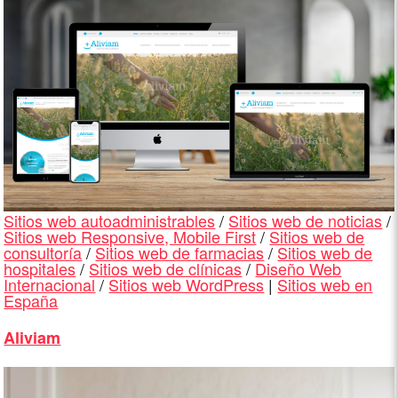
Sitios web autoadministrables
/
Sitios web de noticias
/
Sitios web Responsive, Mobile First
/
Sitios web de
consultoría
/
Sitios web de farmacias
/
Sitios web de
hospitales
/
Sitios web de clínicas
/
Diseño Web
Internacional
/
Sitios web WordPress
|
Sitios web en
España
Aliviam