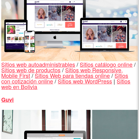
Sitios web autoadministrables
/
Sitios catálogo online
/
Sitios web de productos
/
Sitios web Responsive,
Mobile First
/
Sitios Web para tiendas online
/
Sitios
con cotización online
/
Sitios web WordPress
|
Sitios
web en Bolivia
Guvi