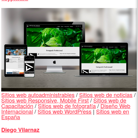
Sitios web autoadministrables
/
Sitios web de noticias
/
Sitios web Responsive, Mobile First
/
Sitios web de
Capacitación
/
Sitios web de fotografía
/
Diseño Web
Internacional
/
Sitios web WordPress
|
Sitios web en
España
Diego Vilarnaz