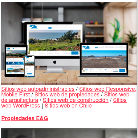
Sitios web autoadministrables
/
Sitios web Responsive,
Mobile First
/
Sitios web de propiedades
/
Sitios web
de arquitectura
/
Sitios web de construcción
/
Sitios
web WordPress
|
Sitios web en Chile
Propiedades E&G