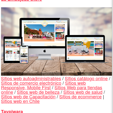
Sitios web autoadministrables
/
Sitios catálogo online
/
Sitios de comercio electrónico
/
Sitios web
Responsive, Mobile First
/
Sitios Web para tiendas
online
/
Sitios web de belleza
/
Sitios web de salud
/
Sitios web de Capacitación
/
Sitios de ecommerce
|
Sitios web en Chile
Taypiwara