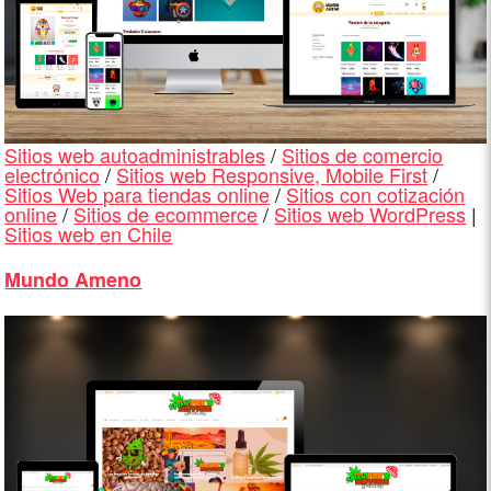
Sitios web autoadministrables
/
Sitios de comercio
electrónico
/
Sitios web Responsive, Mobile First
/
Sitios Web para tiendas online
/
Sitios con cotización
online
/
Sitios de ecommerce
/
Sitios web WordPress
|
Sitios web en Chile
Mundo Ameno