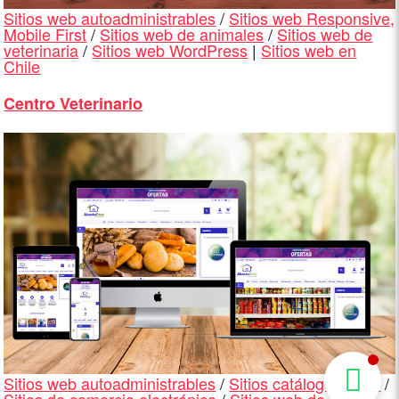
Sitios web autoadministrables
/
Sitios web Responsive,
Mobile First
/
Sitios web de animales
/
Sitios web de
veterinaria
/
Sitios web WordPress
|
Sitios web en
Chile
Centro Veterinario
Sitios web autoadministrables
/
Sitios catálogo online
/
Sitios de comercio electrónico
/
Sitios web de