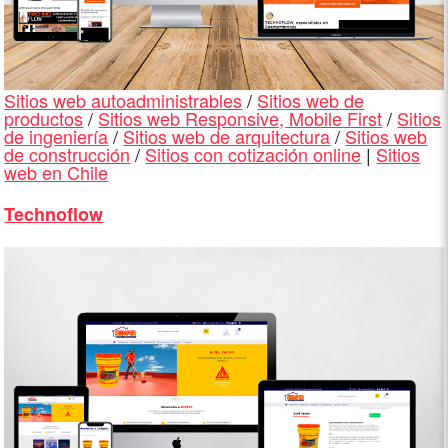
Sitios web autoadministrables
/
Sitios web de
productos
/
Sitios web Responsive, Mobile First
/
Sitios
de ingeniería
/
Sitios web de arquitectura
/
Sitios web
de construcción
/
Sitios con cotización online
|
Sitios
web en Chile
Technoflow