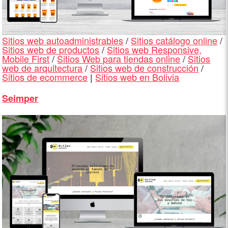
Sitios web autoadministrables
/
Sitios catálogo online
/
Sitios web de productos
/
Sitios web Responsive,
Mobile First
/
Sitios Web para tiendas online
/
Sitios
web de arquitectura
/
Sitios web de construcción
/
Sitios de ecommerce
|
Sitios web en Bolivia
Seimper