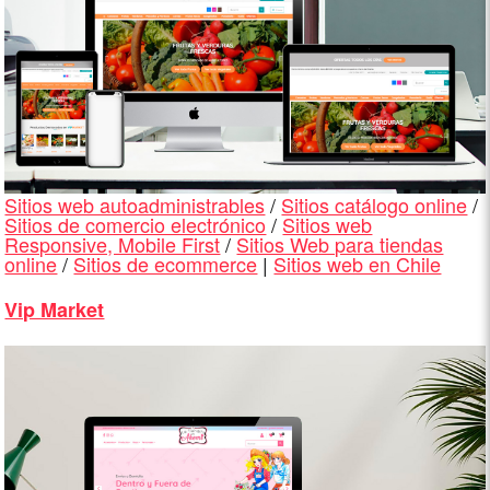
Sitios web autoadministrables
/
Sitios catálogo online
/
Sitios de comercio electrónico
/
Sitios web
Responsive, Mobile First
/
Sitios Web para tiendas
online
/
Sitios de ecommerce
|
Sitios web en Chile
Vip Market