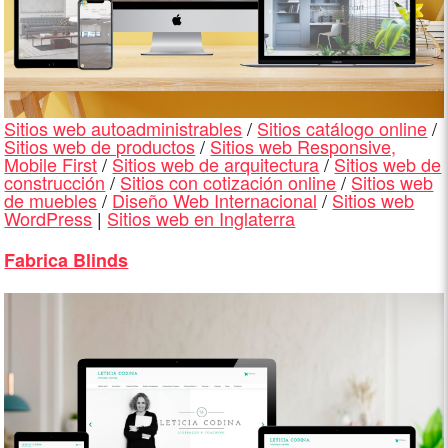
Sitios web autoadministrables
/
Sitios catálogo online
/
Sitios web de productos
/
Sitios web Responsive,
Mobile First
/
Sitios web de arquitectura
/
Sitios web de
construcción
/
Sitios con cotización online
/
Sitios web
de muebles
/
Diseño Web Internacional
/
Sitios web
WordPress
|
Sitios web en Inglaterra
Fabrica Blinds