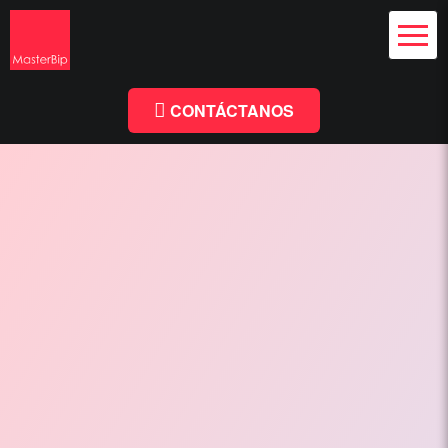
Diseño Web
y Branding
Chile
Diseño
Facebook
Linkedin
Web
Chile
CONTÁCTANOS
-
MasterBip.cl
Diseño
Web
Chile,
Paginas
Web,
Especialistas
Wordpress,
Comercio