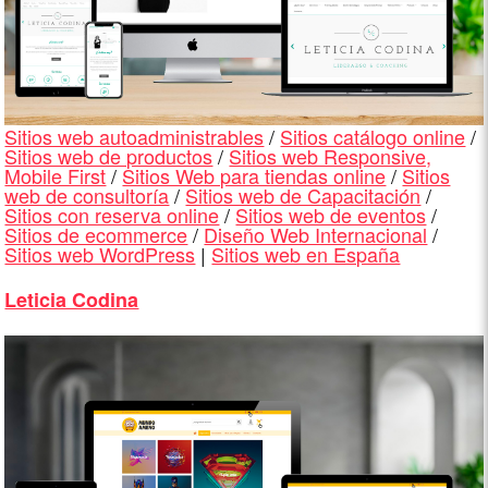
Sitios web autoadministrables
/
Sitios catálogo online
/
Sitios web de productos
/
Sitios web Responsive,
Mobile First
/
Sitios Web para tiendas online
/
Sitios
web de consultoría
/
Sitios web de Capacitación
/
Sitios con reserva online
/
Sitios web de eventos
/
Sitios de ecommerce
/
Diseño Web Internacional
/
Sitios web WordPress
|
Sitios web en España
Leticia Codina