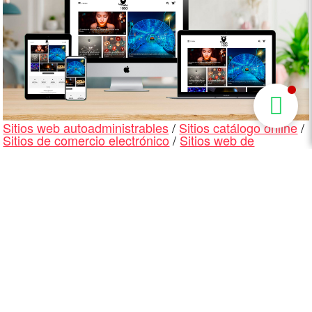
Sitios web autoadministrables
/
Sitios catálogo online
/
Sitios de comercio electrónico
/
Sitios web de
productos
/
Sitios web Responsive, Mobile First
/
Sitios
de ecommerce
/
Sitios web WordPress
|
Sitios web en
Chile
La Casa del Oso
Paginación
« Anterior
1
de
2
3
entradas
4
5
6