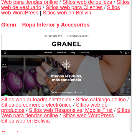
Web para tiendas online
/
Sitios web de belleza
/
Sitios
web de vestuario
/
Sitios web para Clientes
/
Sitios
web WordPress
|
Sitios web en Bolivia
Glenn – Ropa Interior y Accesorios
Sitios web autoadministrables
/
Sitios catálogo online
/
Sitios de comercio electrónico
/
Sitios web de
productos
/
Sitios web Responsive, Mobile First
/
Sitios
Web para tiendas online
/
Sitios web WordPress
|
Sitios web en Bolivia