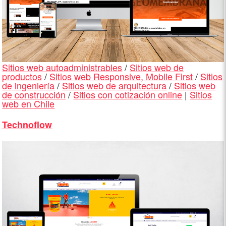
Sitios web autoadministrables
/
Sitios web de
productos
/
Sitios web Responsive, Mobile First
/
Sitios
de ingeniería
/
Sitios web de arquitectura
/
Sitios web
de construcción
/
Sitios con cotización online
|
Sitios
web en Chile
Technoflow