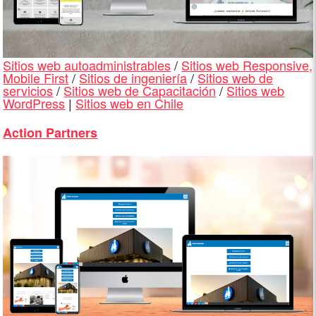
Sitios web autoadministrables
/
Sitios web Responsive,
Mobile First
/
Sitios de ingeniería
/
Sitios web de
servicios
/
Sitios web de Capacitación
/
Sitios web
WordPress
|
Sitios web en Chile
Action Partners