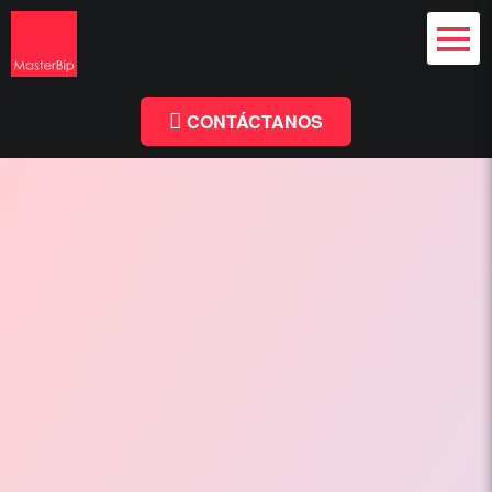
Diseño Web
y Branding
Chile
Diseño
Facebook
Linkedin
Web
Chile
CONTÁCTANOS
-
MasterBip.cl
Diseño
Web
Chile,
Paginas
Web,
Especialistas
Wordpress,
Comercio